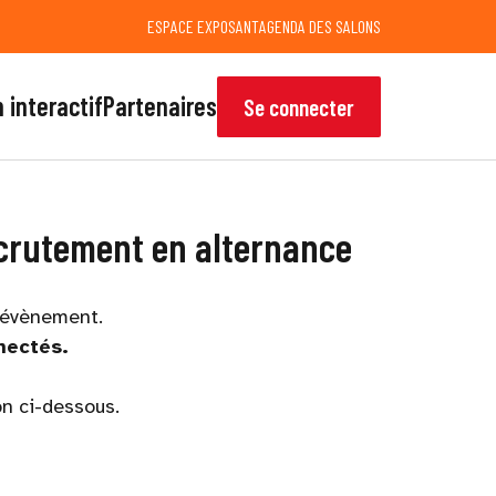
ESPACE EXPOSANT
AGENDA DES SALONS
 interactif
Partenaires
Se connecter
recrutement en alternance
'évènement.
nectés.
on ci-dessous.