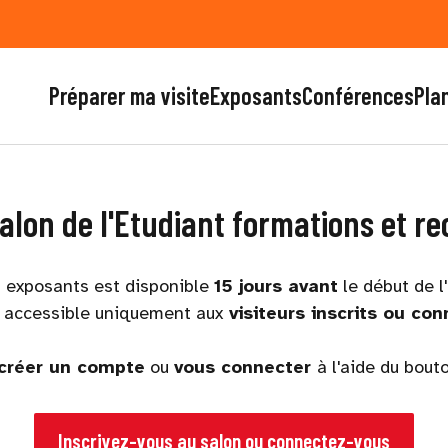
Préparer ma visite
Exposants
Conférences
Plan
alon de l'Etudiant formations et 
s exposants est disponible
15 jours avant
le début de l
t accessible uniquement aux
visiteurs inscrits ou con
créer un compte
ou
vous connecter
à l'aide du bout
Inscrivez-vous au salon ou connectez-vous